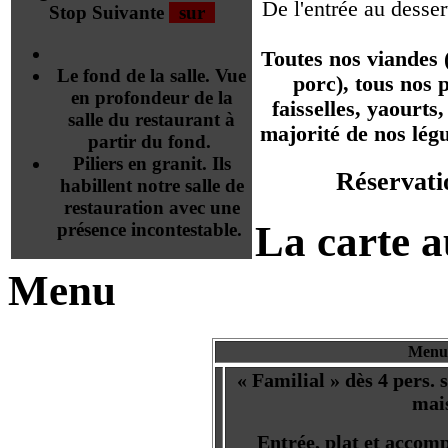
De l'entrée au desse
Stop
Suivante
sur
Toutes nos viandes 
Le fond de la salle. Vue
porc), tous nos p
en profondeur de la
faisselles, yaourts,
salle du restaurant à
majorité de nos lég
partir du fond.
Piliers en granit. Ils
Réservat
habillent notre salle de
restauration avec une
La carte a
présence incontestable.
Menu
Menus
« Familial » dès 4 pers. 
mai
Entrée, plat et accom