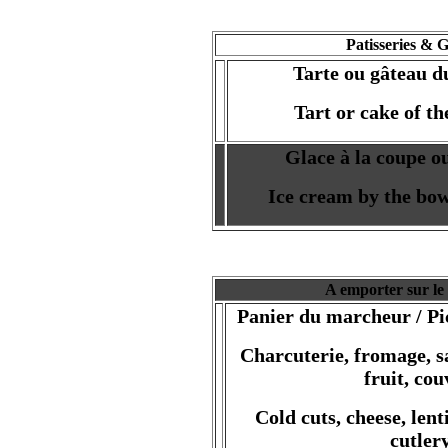
Patisseries & G
Tarte ou gâteau 
Tart or cake of t
Glace à la coupe o
Ice cream by the bow
A emporter sur le
Panier du marcheur / Pic
Charcuterie, fromage, sa
fruit, cou
Cold cuts, cheese, lenti
cutler