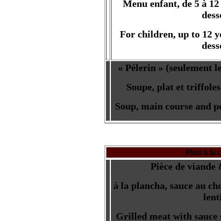
Menu enfant, de 5 à 12 
dess
For children, up to 12 y
dess
« Pélerin » (seulement le
Soupe, plat et triffol
Soup, main course and po
Plats à la 
Pièce de viande 
à la plancha, sauce au cho
lent
Grilled meat with sauce 