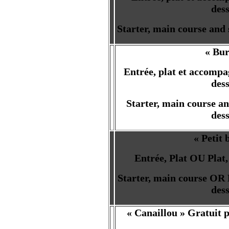
dess
Starter, main course and s
« Bur
Entrée, plat et accomp
dess
Starter, main course an
dess
« Petit 
Entrée, Plat OU Plat
Starter, main course OR 
dess
« Canaillou » Gratuit p