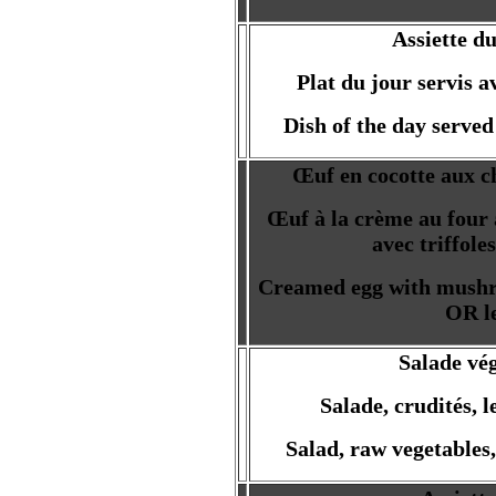
Assiette d
Plat du jour servis av
Dish of the day served
Œuf en cocotte aux c
Œuf à la crème au four
avec triffole
Creamed egg with mushr
OR le
Salade vé
Salade, crudités, l
Salad, raw vegetables,