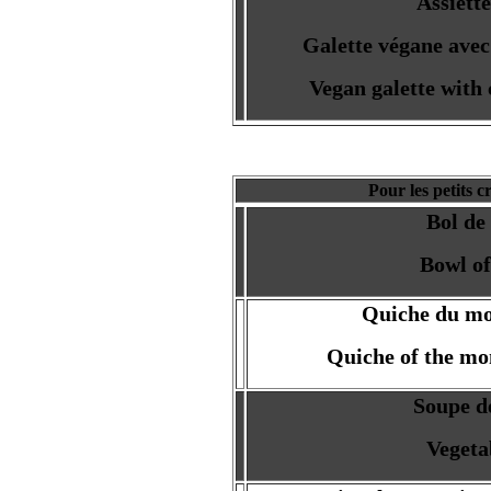
Assiett
Galette végane avec 
Vegan galette with 
Pour les petits 
Bol de
Bowl of
Quiche du m
Quiche of the mo
Soupe d
Vegeta