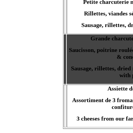
Petite charcuterie
Rillettes, viandes
Sausage, rillettes, 
Grande charcut
Saucisson, poitrine roulée
& con
Sausage, rillettes, dried
with 
Assiette 
Assortiment de 3 froma
confitur
3 cheeses from our fa